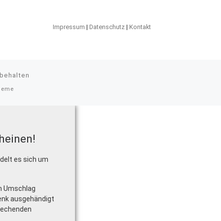
Impressum
|
Datenschutz
|
Kontakt
rbehalten
heme
heinen!
delt es sich um
em Umschlag
enk ausgehändigt
prechenden