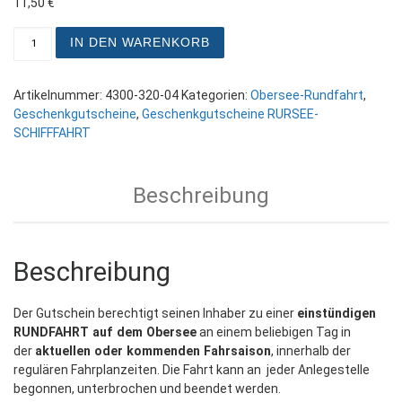
11,50
€
OBERSEE Rundfahrt (1 Std.) für 1 Person Menge
IN DEN WARENKORB
Artikelnummer:
4300-320-04
Kategorien:
Obersee-Rundfahrt
,
Geschenkgutscheine
,
Geschenkgutscheine RURSEE-
SCHIFFFAHRT
Beschreibung
Beschreibung
Der Gutschein berechtigt seinen Inhaber zu einer
einstündigen
RUNDFAHRT auf dem Obersee
an einem beliebigen Tag in
der
aktuellen oder kommenden Fahrsaison
, innerhalb der
regulären Fahrplanzeiten. Die Fahrt kann an jeder Anlegestelle
begonnen, unterbrochen und beendet werden.