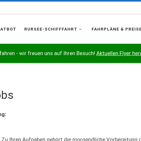
HATBOT
RURSEE-SCHIFFFAHRT
FAHRPLÄNE & PREIS
 fahren - wir freuen uns auf Ihren Besuch!
Aktuellen Flyer her
obs
ng:
. Zu Ihren Aufgaben gehört die morgendliche Vorbereitung d