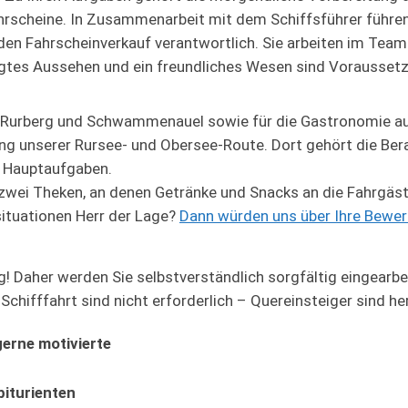
ahrscheine. In Zusammenarbeit mit dem Schiffsführer führe
 den Fahrscheinverkauf verantwortlich. Sie arbeiten im Team 
legtes Aussehen und ein freundliches Wesen sind Vorausset
r, Rurberg und Schwammenauel sowie für die Gastronomie auf
ang unserer Rursee- und Obersee-Route. Dort gehört die Be
n Hauptaufgaben.
 zwei Theken, an denen Getränke und Snacks an die Fahrgäste
situationen Herr der Lage?
Dann würden uns über Ihre Bewer
! Daher werden Sie selbstverständlich sorgfältig eingearbe
chifffahrt sind nicht erforderlich – Quereinsteiger sind he
gerne motivierte
iturienten