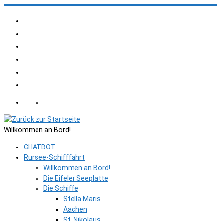
Zum
Inhalt
springen
Willkommen an Bord!
CHATBOT
Rursee-Schifffahrt
Willkommen an Bord!
Die Eifeler Seeplatte
Die Schiffe
Stella Maris
Aachen
St. Nikolaus