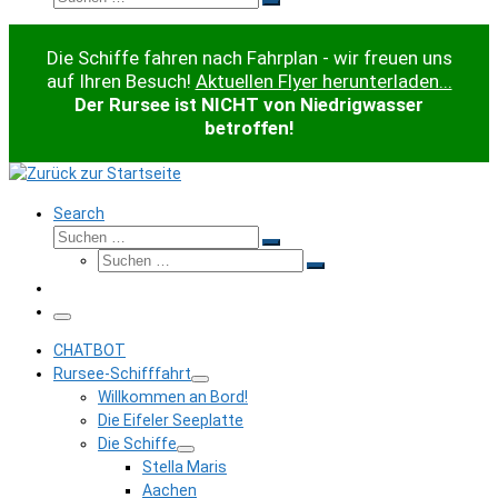
Suchen …
Die Schiffe fahren nach Fahrplan - wir freuen uns
auf Ihren Besuch!
Aktuellen Flyer herunterladen...
Der Rursee ist NICHT von Niedrigwasser
betroffen!
Search
Suche
Suchen …
Suche
Suchen …
Menü
CHATBOT
Rursee-Schifffahrt
Willkommen an Bord!
Die Eifeler Seeplatte
Die Schiffe
Stella Maris
Aachen