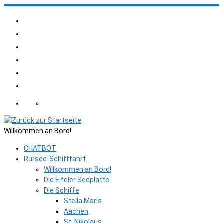
Zum
Inhalt
springen
Willkommen an Bord!
CHATBOT
Rursee-Schifffahrt
Willkommen an Bord!
Die Eifeler Seeplatte
Die Schiffe
Stella Maris
Aachen
St. Nikolaus