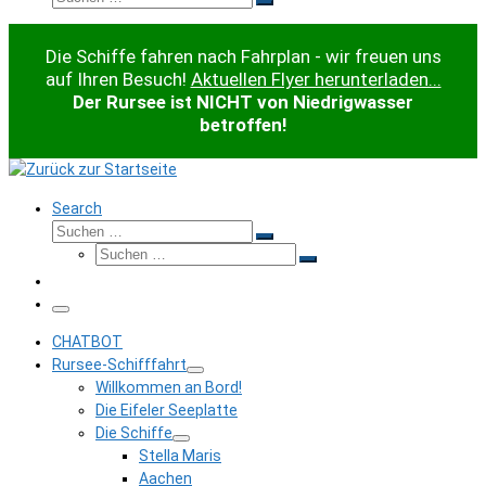
Suchen …
Die Schiffe fahren nach Fahrplan - wir freuen uns
auf Ihren Besuch!
Aktuellen Flyer herunterladen...
Der Rursee ist NICHT von Niedrigwasser
betroffen!
Search
Suche
Suchen …
Suche
Suchen …
Menü
CHATBOT
Rursee-Schifffahrt
Willkommen an Bord!
Die Eifeler Seeplatte
Die Schiffe
Stella Maris
Aachen