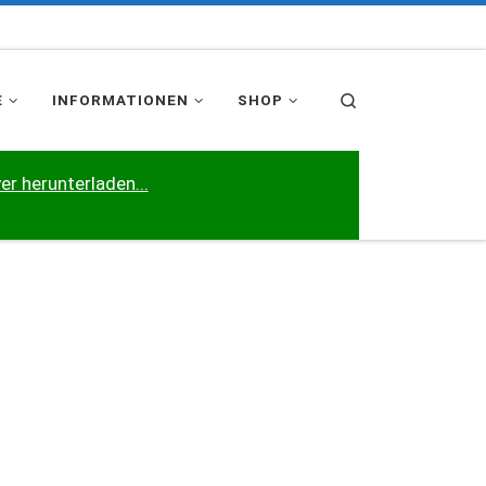
Search
E
INFORMATIONEN
SHOP
er herunterladen...