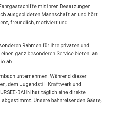
 Fahrgastschiffe mit ihren Besatzungen
isch ausgebildeten Mannschaft an und hört
nt, freundlich, motiviert und
Highlight auf dem
esonderen Rahmen für ihre privaten und
 einen ganz besonderen Service bieten:
an
io ab.
eimbach unternehmen. Während dieser
ken, dem Jugendstil–Kraftwerk und
URSEE-BAHN hat täglich eine direkte
an abgestimmt. Unsere bahnreisenden Gäste,