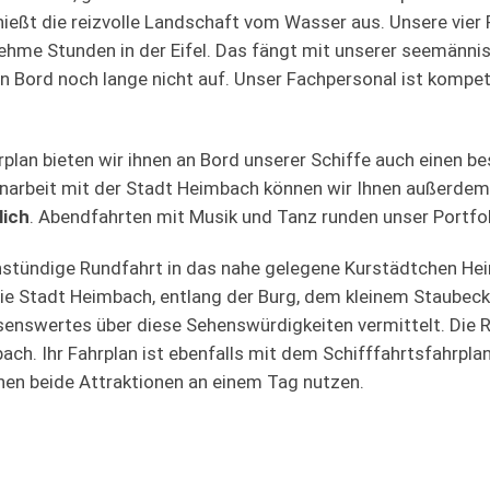
ießt die reizvolle Landschaft vom Wasser aus. Unsere vier
St. Nikolaus
ehme Stunden in der Eifel. Das fängt mit unserer seemänn
 Bord noch lange nicht auf. Unser Fachpersonal ist kompete
nst, ist die St. Nikolaus das neue 
plan bieten wir ihnen an Bord unserer Schiffe auch einen b
Obersee!
narbeit mit der Stadt Heimbach können wir Ihnen außerdem
lich
. Abendfahrten mit Musik und Tanz runden unser Portfol
instündige Rundfahrt in das nahe gelegene Kurstädtchen H
die Stadt Heimbach, entlang der Burg, dem kleinem Staubec
enswertes über diese Sehenswürdigkeiten vermittelt. Die R
ch. Ihr Fahrplan ist ebenfalls mit dem Schifffahrtsfahrpl
nen beide Attraktionen an einem Tag nutzen.