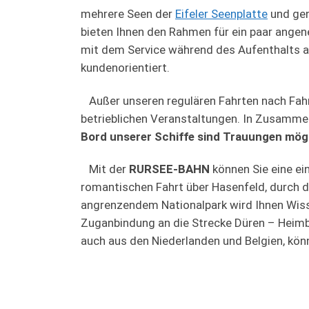
mehrere Seen der
Eifeler Seenplatte
und gen
bieten Ihnen den Rahmen für ein paar angen
mit dem Service während des Aufenthalts an
kundenorientiert.
Seit 2018 in Die
Außer unseren regulären Fahrten nach Fahr
betrieblichen Veranstaltungen. In Zusamme
Bord unserer Schiffe sind Trauungen mög
Mit der
RURSEE-BAHN
können Sie eine e
romantischen Fahrt über Hasenfeld, durch 
angrenzendem Nationalpark wird Ihnen Wiss
Zuganbindung an die Strecke Düren – Heimba
auch aus den Niederlanden und Belgien, kön