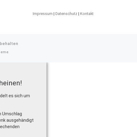
Impressum
|
Datenschutz
|
Kontakt
rbehalten
heme
heinen!
delt es sich um
em Umschlag
enk ausgehändigt
prechenden