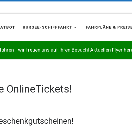
HATBOT
RURSEE-SCHIFFFAHRT
FAHRPLÄNE & PREIS
 fahren - wir freuen uns auf Ihren Besuch!
Aktuellen Flyer her
e OnlineTickets!
Geschenkgutscheinen!