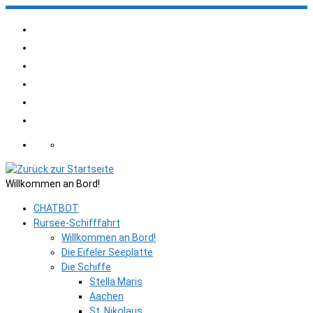
Zum
Inhalt
springen
Willkommen an Bord!
CHATBOT
Rursee-Schifffahrt
Willkommen an Bord!
Die Eifeler Seeplatte
Die Schiffe
Stella Maris
Aachen
St. Nikolaus