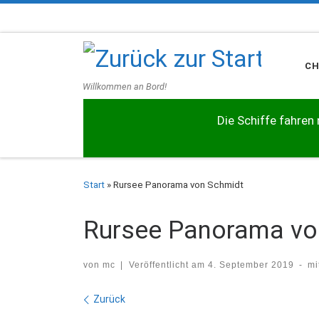
Zum Inhalt springen
C
Willkommen an Bord!
Die Schiffe fahren 
Start
»
Rursee Panorama von Schmidt
Rursee Panorama vo
von
mc
|
Veröffentlicht am
4. September 2019
-
mi
Bilder Navigation
Zurück