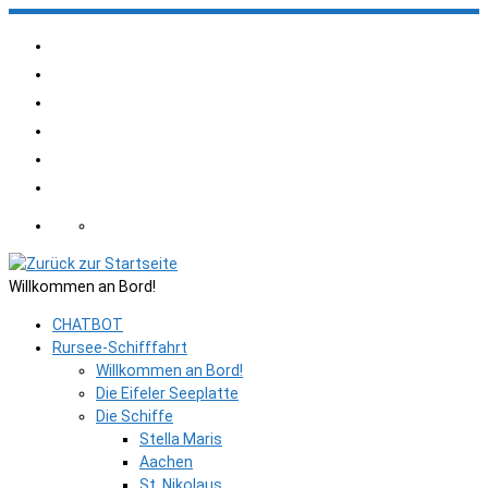
Zum
Inhalt
springen
Willkommen an Bord!
CHATBOT
Rursee-Schifffahrt
Willkommen an Bord!
Die Eifeler Seeplatte
Die Schiffe
Stella Maris
Aachen
St. Nikolaus