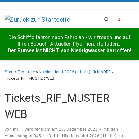
Zum Inhalt springen
Search
Me
Die Schiffe fahren nach Fahrplan - wir freuen uns auf
Ihren Besuch!
Aktuellen Flyer herunterladen...
Der Rursee ist NICHT von Niedrigwasser betroffen!
Start
»
Produkte
»
Nikolausfahrt 2026 (11 Uhr) für KINDER
»
Tickets_RIF_MUSTER WEB
Tickets_RIF_MUSTER
WEB
von
mc
|
Veröffentlicht am
23. Dezember 2022
-
mit den
Abmessungen
945 × 1311
in
Nikolausfahrt 2026 (11 Uhr) für