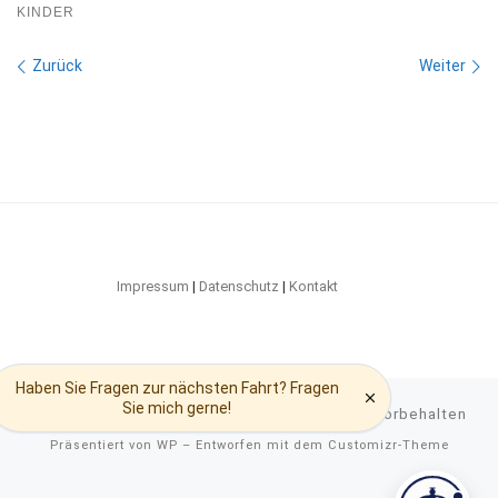
KINDER
Bilder Navigation
Zurück
Weiter
Impressum
|
Datenschutz
|
Kontakt
© 2026
RURSEE-SCHIFFFAHRT
– Alle Rechte vorbehalten
Präsentiert von
WP
– Entworfen mit dem
Customizr-Theme