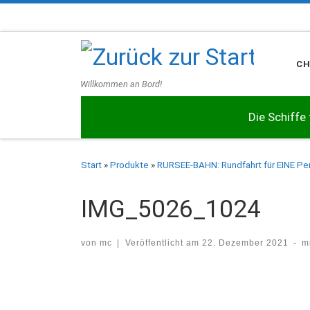
Zum Inhalt springen
C
Willkommen an Bord!
Die Schiffe
Start
»
Produkte
»
RURSEE-BAHN: Rundfahrt für EINE Pe
IMG_5026_1024
von
mc
|
Veröffentlicht am
22. Dezember 2021
-
m
Bilder Navigation