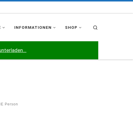
Search
E
INFORMATIONEN
SHOP
unterladen...
NE Person