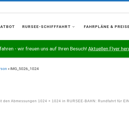
HATBOT
RURSEE-SCHIFFFAHRT
FAHRPLÄNE & PREIS
 fahren - wir freuen uns auf Ihren Besuch!
Aktuellen Flyer her
rson
»
IMG_5026_1024
it den Abmessungen
1024 × 1024
in
RURSEE-BAHN: Rundfahrt für EI